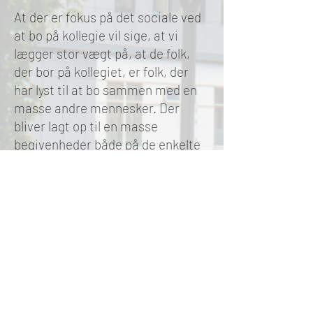
At der er fokus på det sociale ved
at bo på kollegie vil sige, at vi
lægger stor vægt på, at de folk,
der bor på kollegiet, er folk, der
har lyst til at bo sammen med en
masse andre mennesker. Der
bliver lagt op til en masse
begivenheder både på de enkelte
sale og for hele kollegiet. Giver
man lidt af sig selv, vil
fællesskabet garanteret give godt
igen!
På undersiderne kan du se mere
om, hvilke faciliteter der er på
kollegiet, hvor nemt det er at
komme fra Herlev til Indre
København, samt transporttiden